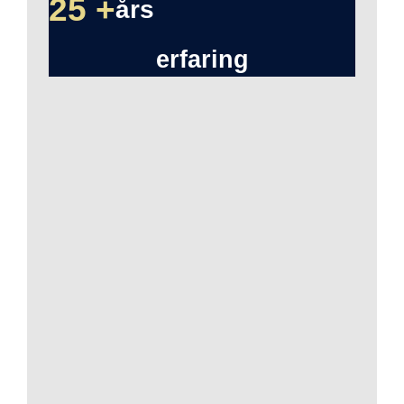
25 +
års
erfaring