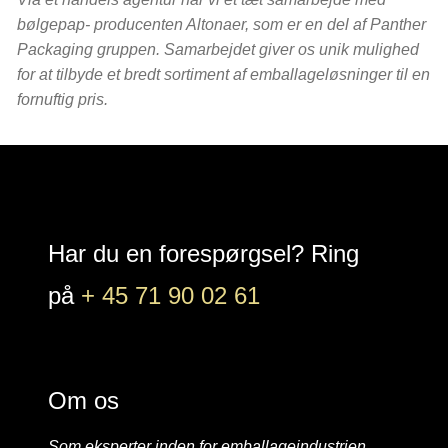
bølgepap- producenten Altonaer, som er en del af Panther
Packaging gruppen. Samarbejdet giver os unik mulighed
for at tilbyde et bredt sortiment af emballageløsninger til en
fornuftig pris.
Har du en forespørgsel? Ring
LinkedIn
Instagra
på
+ 45 71 90 02 61
Om os
Som eksperter inden for emballageindustrien