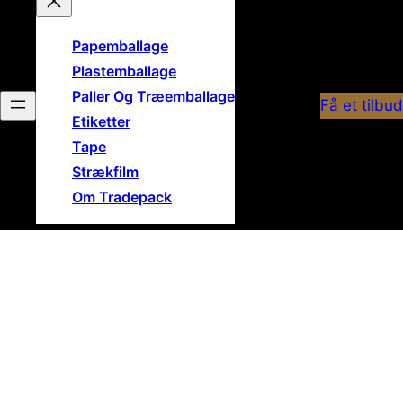
Papemballage
Plastemballage
Paller Og Træemballage
Få et tilbud
Etiketter
Tape
Strækfilm
Om Tradepack
Velkommen til Tradepack
Din Emballage
Partner