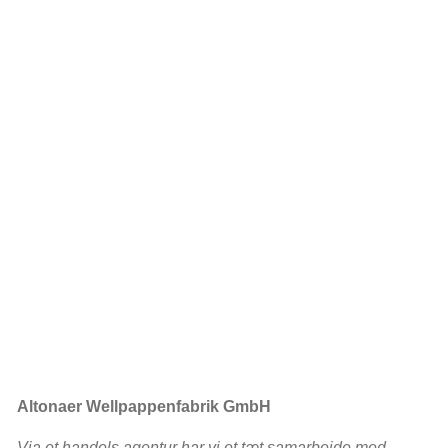
Altonaer Wellpappenfabrik GmbH
Via et handels agentur har vi et tæt samarbejde med